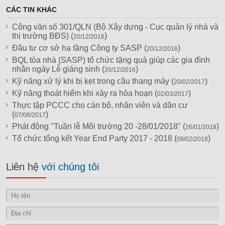
CÁC TIN KHÁC
Công văn số 301/QLN (Bộ Xây dựng - Cục quản lý nhà và
thị trường BĐS) (
)
20/12/2016
Đầu tư cơ sở hạ tầng Công ty SASP (
)
20/12/2016
BQL tòa nhà (SASP) tổ chức tặng quà giúp các gia đình
nhân ngày Lễ giáng sinh (
)
20/12/2016
Kỹ năng xử lý khi bị kẹt trong cầu thang máy (
)
20/02/2017
Kỹ năng thoát hiểm khi xảy ra hỏa hoạn (
)
02/03/2017
Thực tập PCCC cho cán bộ, nhân viên và dân cư
(
)
07/08/2017
Phát động "Tuần lễ Môi trường 20 -28/01/2018" (
)
26/01/2018
Tổ chức tổng kết Year End Party 2017 - 2018 (
)
09/02/2018
Liên hệ
với chúng tôi