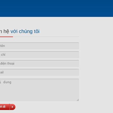
ên hệ
với chúng tôi
i đi