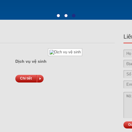
Li
Dịch vụ vệ sinh
Chi tiết
Gử